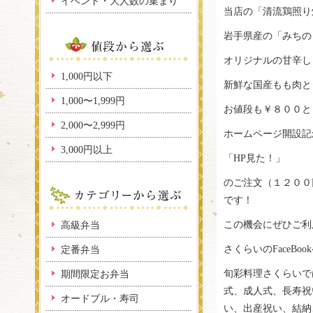
イベント・大人数の集まり
当店の「清流鶏照り
岩手県産の「みちの
オリジナルの甘辛し
1,000円以下
新鮮な国産もも肉と
1,000〜1,999円
お値段も￥８００と
2,000〜2,999円
ホームページ開設記
3,000円以上
「HP見た！」
のご注文（１２００
です！
この機会にぜひご利
高級弁当
さくらいのFaceBo
定番弁当
旬彩料理さくらいで
期間限定お弁当
式、成人式、長寿祝
オードブル・寿司
い、出産祝い、結納