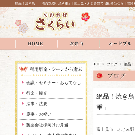
絶品！焼き鳥 「清流鶏照り焼き重」 | 富士見・ふじみ野で宅配弁当なら【旬彩
TOP
>
ブログ
>
絶品！
会議・セミナー・おもてなし
行楽・観光
絶品！焼き鳥
法事・法要
重」
慶事・お祝い
製薬会社様向けお弁当
富士見市 ふじみ野