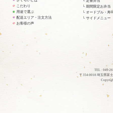
さくらいとは
定番弁当
こだわり
期間限定お弁当
用途で選ぶ
オードブル・寿
配送エリア・注文方法
サイドメニュー
お客様の声
TEL : 049
〒354-0018 埼玉県
Copyrig