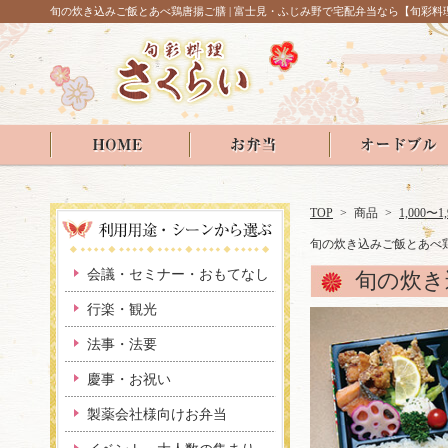
旬の炊き込みご飯とあべ鶏唐揚ご膳 | 富士見・ふじみ野で宅配弁当なら【旬彩料
TOP
>
商品
>
1,000〜1
旬の炊き込みご飯とあべ
会議・セミナー・おもてなし
旬の炊き
行楽・観光
法事・法要
慶事・お祝い
製薬会社様向けお弁当