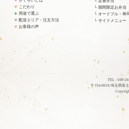
さくらいとは
定番弁当
こだわり
期間限定お弁当
用途で選ぶ
オードブル・寿
配送エリア・注文方法
サイドメニュー
お客様の声
TEL : 049
〒354-0018 埼玉県
Copyrig