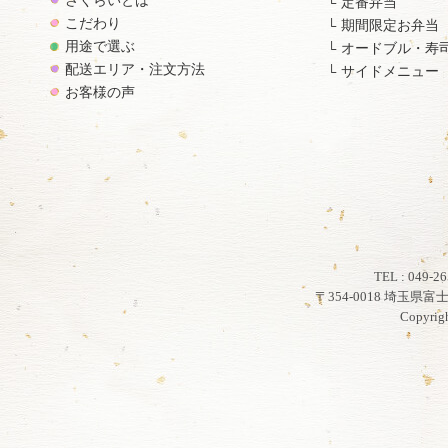
さくらいとは
定番弁当
こだわり
期間限定お弁当
用途で選ぶ
オードブル・寿
配送エリア・注文方法
サイドメニュー
お客様の声
TEL : 049
〒354-0018 埼玉県
Copyrig