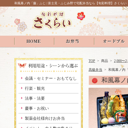
和風幕ノ内「藤」ふじ | 富士見・ふじみ野で宅配弁当なら【旬彩料理】さくらい
TOP
>
商品
>
2,000〜2
高級弁当
>
和風幕ノ内
会議・セミナー・おもてなし
和風幕ノ
行楽・観光
法事・法要
慶事・お祝い
製薬会社様向けお弁当