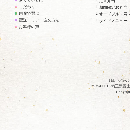
さくらいとは
定番弁当
こだわり
期間限定お弁当
用途で選ぶ
オードブル・寿
配送エリア・注文方法
サイドメニュー
お客様の声
TEL : 049
〒354-0018 埼玉県
Copyrig