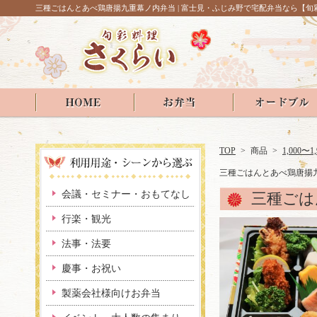
三種ごはんとあべ鶏唐揚九重幕ノ内弁当 | 富士見・ふじみ野で宅配弁当なら【旬
TOP
>
商品
>
1,000〜1
三種ごはんとあべ鶏唐揚
会議・セミナー・おもてなし
三種ごは
行楽・観光
法事・法要
慶事・お祝い
製薬会社様向けお弁当