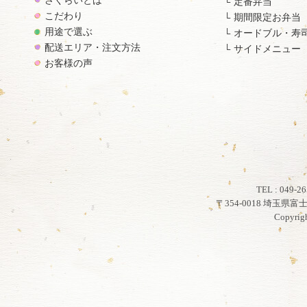
さくらいとは
定番弁当
こだわり
期間限定お弁当
用途で選ぶ
オードブル・寿
配送エリア・注文方法
サイドメニュー
お客様の声
TEL : 049
〒354-0018 埼玉県
Copyrig