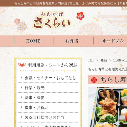
ちらし寿司と有頭海老九重幕ノ内弁当 | 富士見・ふじみ野で宅配弁当なら【旬彩
TOP
>
商品
>
1,000〜1
ちらし寿司と有頭海老九
会議・セミナー・おもてなし
ちらし寿
行楽・観光
法事・法要
慶事・お祝い
製薬会社様向けお弁当